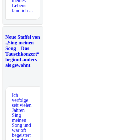
meines
Lebens
fand ich ...
Neue Staffel von
„Sing meinen
Song – Das
Tauschkonzert“
beginnt anders
als gewohnt
Ich
verfolge
seit vielen
Jahren
Sing
meinen
Song und
war oft
begeistert