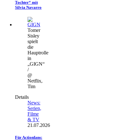
Tochter“ mit
Silvia Navarro
Tomer
Sisley
spielt
die
Hauptrolle
in
„GIGN“
/
@
Netflix,
Tim
Details
News:
Serien,
Filme
& TV
21.07.2026
Für Actionfans: