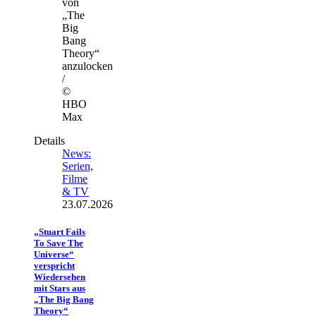
von
„The
Big
Bang
Theory“
anzulocken
/
©
HBO
Max
Details
News:
Serien,
Filme
& TV
23.07.2026
„Stuart Fails
To Save The
Universe“
verspricht
Wiedersehen
mit Stars aus
„The Big Bang
Theory“