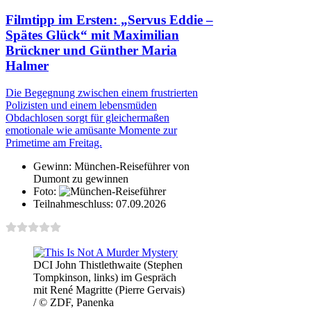
Filmtipp im Ersten: „Servus Eddie –
Spätes Glück“ mit Maximilian
Brückner und Günther Maria
Halmer
Die Begegnung zwischen einem frustrierten
Polizisten und einem lebensmüden
Obdachlosen sorgt für gleichermaßen
emotionale wie amüsante Momente zur
Primetime am Freitag.
Gewinn:
München-Reiseführer von
Dumont zu gewinnen
Foto:
Teilnahmeschluss:
07.09.2026
DCI John Thistlethwaite (Stephen
Tompkinson, links) im Gespräch
mit René Magritte (Pierre Gervais)
/ © ZDF, Panenka