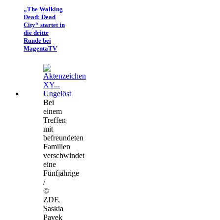
„The Walking
Dead: Dead
City“ startet in
die dritte
Runde bei
MagentaTV
Bei
einem
Treffen
mit
befreundeten
Familien
verschwindet
eine
Fünfjährige
/
©
ZDF,
Saskia
Pavek